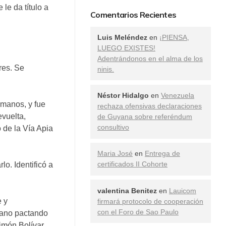
le da título a
Comentarios Recientes
Luis Meléndez
en
¡PIENSA,
LUEGO EXISTES!
Adentrándonos en el alma de los
res. Se
ninis.
Néstor Hidalgo
en
Venezuela
omanos, y fue
rechaza ofensivas declaraciones
evuelta,
de Guyana sobre referéndum
consultivo
 de la Vía Apia
Maria José
en
Entrega de
certificados II Cohorte
o. Identificó a
valentina Benitez
en
Lauicom
e y
firmará protocolo de cooperación
con el Foro de Sao Paulo
riano pactando
imón Bolívar.