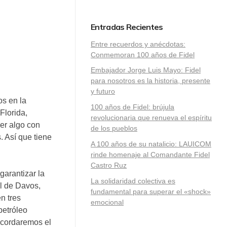
Entradas Recientes
Entre recuerdos y anécdotas:
Conmemoran 100 años de Fidel
Embajador Jorge Luis Mayo: Fidel
para nosotros es la historia, presente
y futuro
os en la
100 años de Fidel: brújula
Florida,
revolucionaria que renueva el espíritu
er algo con
de los pueblos
. Así que tiene
A 100 años de su natalicio: LAUICOM
rinde homenaje al Comandante Fidel
Castro Ruz
arantizar la
La solidaridad colectiva es
l de Davos,
fundamental para superar el «shock»
n tres
emocional
petróleo
ecordaremos el