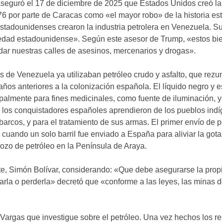
aseguró el 17 de diciembre de 2025 que Estados Unidos creó la 
976 por parte de Caracas como «el mayor robo» de la historia e
 estadounidenses crearon la industria petrolera en Venezuela. S
opiedad estadounidense». Según este asesor de Trump, «estos bi
ndar nuestras calles de asesinos, mercenarios y drogas».
s de Venezuela ya utilizaban petróleo crudo y asfalto, que rez
 años anteriores a la colonización española. El líquido negro y 
palmente para fines medicinales, como fuente de iluminación, y
V, los conquistadores españoles aprendieron de los pueblos ind
barcos, y para el tratamiento de sus armas. El primer envío de p
cuando un solo barril fue enviado a España para aliviar la got
ozo de petróleo en la Península de Araya.
nte, Simón Bolívar, considerando: «Que debe asegurarse la prop
rbarla o perderla» decretó que «conforme a las leyes, las minas 
argas que investigue sobre el petróleo. Una vez hechos los re