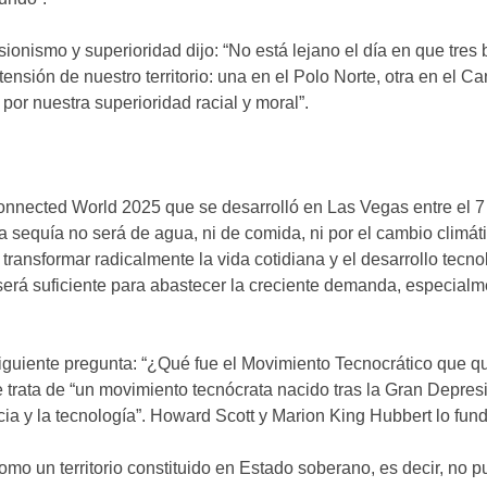
onismo y superioridad dijo: “No está lejano el día en que tres
extensión de nuestro territorio: una en el Polo Norte, otra en el
 por nuestra superioridad racial y moral”.
onnected World 2025 que se desarrolló en Las Vegas entre el 7 
 sequía no será de agua, ni de comida, ni por el cambio climáti
transformar radicalmente la vida cotidiana y el desarrollo tecn
 será suficiente para abastecer la creciente demanda, especialm
guiente pregunta: “¿Qué fue el Movimiento Tecnocrático que q
Se trata de “un movimiento tecnócrata nacido tras la Gran Depre
ia y la tecnología”. Howard Scott y Marion King Hubbert lo fun
o un territorio constituido en Estado soberano, es decir, no p