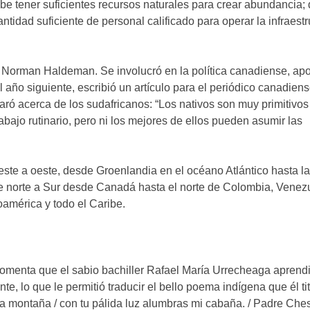
ebe tener suficientes recursos naturales para crear abundancia;
antidad suficiente de personal calificado para operar la infraest
 Norman Haldeman. Se involucró en la política canadiense, ap
 año siguiente, escribió un artículo para el periódico canadien
aró acerca de los sudafricanos: “Los nativos son muy primitivos
bajo rutinario, pero ni los mejores de ellos pueden asumir las
ste a oeste, desde Groenlandia en el océano Atlántico hasta la
de norte a Sur desde Canadá hasta el norte de Colombia, Venezu
américa y todo el Caribe.
comenta que el sabio bachiller Rafael María Urrecheaga aprendi
, lo que le permitió traducir el bello poema indígena que él ti
la montaña / con tu pálida luz alumbras mi cabaña. / Padre Che