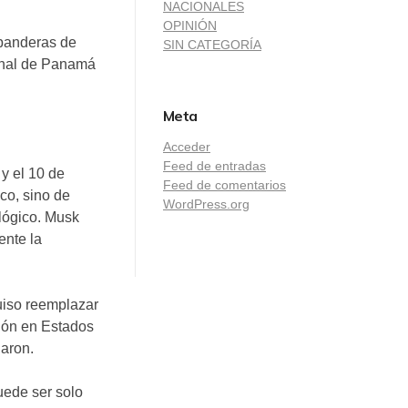
NACIONALES
OPINIÓN
 banderas de
SIN CATEGORÍA
 Canal de Panamá
Meta
Acceder
Feed de entradas
y el 10 de
Feed de comentarios
co, sino de
WordPress.org
ológico. Musk
ente la
uiso reemplazar
sión en Estados
daron.
uede ser solo