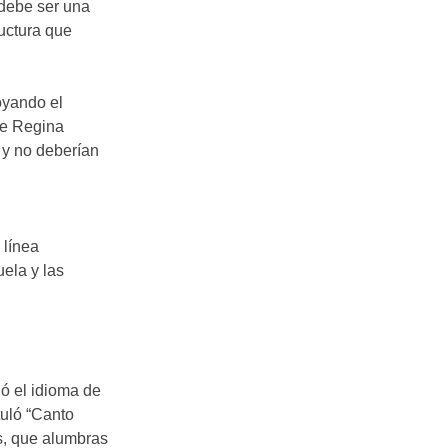
 debe ser una
ructura que
oyando el
se Regina
 y no deberían
 línea
ela y las
ó el idioma de
tuló “Canto
s, que alumbras