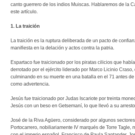
canto guerrero de los indios Muiscas. Hablaremos de la Ca
este artículo.
1. La traición
La traición es la ruptura deliberada de un pacto de confia
manifiesta en la delación y actos contra la patria.
Espartaco fue traicionado por los piratas cilicios que habí
derrotado por el ejército liderado por Marco Licinio Craso,
culminando en su muerte en una batalla en el 71 antes de C
como advertencia.
Jesús fue traicionado por Judas Iscariote por treinta mone
Jesús con un beso en Getsemaní, lo que llevó a su arresto 
José de la Riva Agüero, considerado por algunos sectores
Portocarrero, nobiliariamente IV marqués de Torre Tagle, 
con el imperio español. Francisco de Paula Santander, Jos