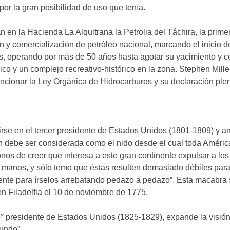
por la gran posibilidad de uso que tenía.
n en la Hacienda La Alquitrana la Petrolia del Táchira, la prim
n y comercialización de petróleo nacional, marcando el inicio de
s, operando por más de 50 años hasta agotar su yacimiento y c
co y un complejo recreativo-histórico en la zona. Stephen Mille
ancionar la Ley Orgánica de Hidrocarburos y su declaración ple
rse en el tercer presidente de Estados Unidos (1801-1809) y a
n debe ser considerada como el nido desde el cual toda América,
os de creer que interesa a este gran continente expulsar a lo
 manos, y sólo temo que éstas resulten demasiado débiles par
iente para írselos arrebatando pedazo a pedazo”. Esta macabra
n Filadelfia el 10 de noviembre de 1775.
° presidente de Estados Unidos (1825-1829), expande la visión
undo”.