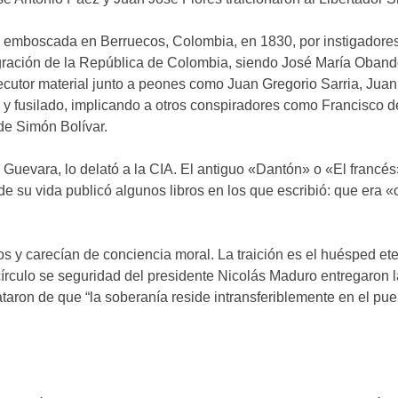
a emboscada en Berruecos, Colombia, en 1830, por instigadore
tegración de la República de Colombia, siendo José María Oban
 ejecutor material junto a peones como Juan Gregorio Sarria, Jua
y fusilado, implicando a otros conspiradores como Francisco 
de Simón Bolívar.
Guevara, lo delató a la CIA. El antiguo «Dantón» o «El francés
e su vida publicó algunos libros en los que escribió: que era «c
os y carecían de conciencia moral. La traición es el huésped et
rculo se seguridad del presidente Nicolás Maduro entregaron 
ataron de que “la soberanía reside intransferiblemente en el pue