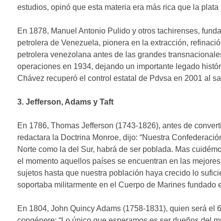
estudios, opinó que esta materia era más rica que la plata 
En 1878, Manuel Antonio Pulido y otros tachirenses, funda
petrolera de Venezuela, pionera en la extracción, refinació
petrolera venezolana antes de las grandes transnacionale
operaciones en 1934, dejando un importante legado históri
Chávez recuperó el control estatal de Pdvsa en 2001 al s
3. Jefferson, Adams y Taft
En 1786, Thomas Jefferson (1743-1826), antes de converti
redactara la Doctrina Monroe, dijo: “Nuestra Confederació
Norte como la del Sur, habrá de ser poblada. Mas cuidémon
el momento aquellos países se encuentran en las mejores
sujetos hasta que nuestra población haya crecido lo sufic
soportaba militarmente en el Cuerpo de Marines fundado e
En 1804, John Quincy Adams (1758-1831), quien será el 6
congénere: “Lo único que esperamos es ser dueños del m