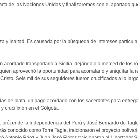
rta de las Naciones Unidas y finalizaremos con el apartado que 
nza y lealtad. Es causada por la búsqueda de intereses particula
an acordado transportarlo a Sicilia, dejándolo a merced de los r
 quien aprovechó la oportunidad para acorralarlo y aniquilar la r
risto. Seis mil de sus seguidores fueron crucificados a lo largo
das de plata, un pago acordado con los sacerdotes para entregarl
y crucifixión en el Gólgota.
, prócer de la independencia del Perú y José Bernardo de Tagl
más conocido como Torre Tagle, traicionaron el proyecto boliva
é Antonio Páez y Juan José Flores traicionaron al Libertador S