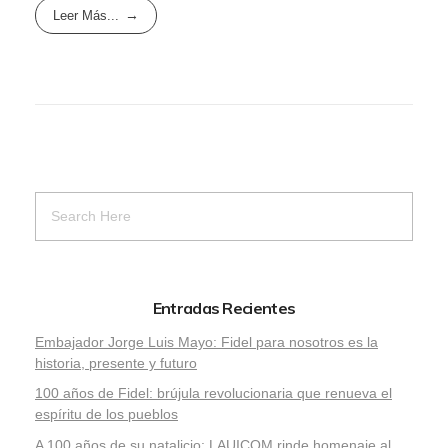
Leer Más...
Entradas Recientes
Embajador Jorge Luis Mayo: Fidel para nosotros es la
historia, presente y futuro
100 años de Fidel: brújula revolucionaria que renueva el
espíritu de los pueblos
A 100 años de su natalicio: LAUICOM rinde homenaje al