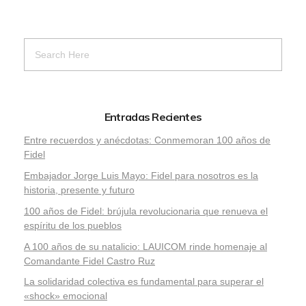
Entradas Recientes
Entre recuerdos y anécdotas: Conmemoran 100 años de
Fidel
Embajador Jorge Luis Mayo: Fidel para nosotros es la
historia, presente y futuro
100 años de Fidel: brújula revolucionaria que renueva el
espíritu de los pueblos
A 100 años de su natalicio: LAUICOM rinde homenaje al
Comandante Fidel Castro Ruz
La solidaridad colectiva es fundamental para superar el
«shock» emocional