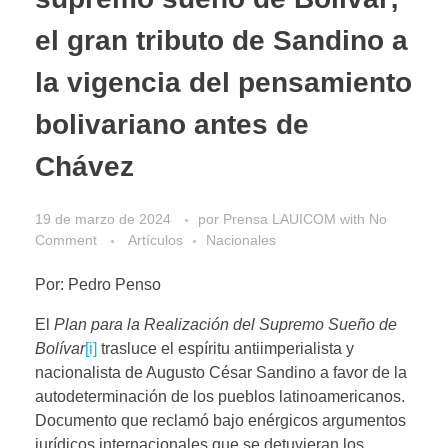
el gran tributo de Sandino a
la vigencia del pensamiento
bolivariano antes de
Chávez
19 de marzo de 2024
por
Prensa LAUICOM
with
No
Comment
Artículos
Nacionales
Por: Pedro Penso
El
Plan para la Realización del Supremo Sueño de
Bolívar
[i]
trasluce el espíritu antiimperialista y
nacionalista de Augusto César Sandino a favor de la
autodeterminación de los pueblos latinoamericanos.
Documento que reclamó bajo enérgicos argumentos
jurídicos internacionales que se detuvieran los