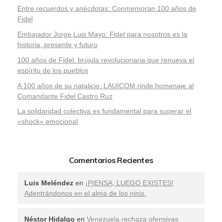
Entre recuerdos y anécdotas: Conmemoran 100 años de
Fidel
Embajador Jorge Luis Mayo: Fidel para nosotros es la
historia, presente y futuro
100 años de Fidel: brújula revolucionaria que renueva el
espíritu de los pueblos
A 100 años de su natalicio: LAUICOM rinde homenaje al
Comandante Fidel Castro Ruz
La solidaridad colectiva es fundamental para superar el
«shock» emocional
Comentarios Recientes
Luis Meléndez
en
¡PIENSA, LUEGO EXISTES!
Adentrándonos en el alma de los ninis.
Néstor Hidalgo
en
Venezuela rechaza ofensivas