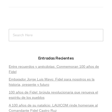
Entradas Recientes
Entre recuerdos y anécdotas: Conmemoran 100 años de
Fidel
Embajador Jorge Luis Mayo: Fidel para nosotros es la
historia, presente y futuro
100 años de Fidel: brújula revolucionaria que renueva el
espíritu de los pueblos
A 100 años de su natalicio: LAUICOM rinde homenaje al
Comandante Fidel Castro Ruz