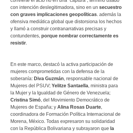
convierte el acto no en una “captura”, término usado
con intención deslegitimadora, sino en un
secuestro
con graves implicaciones geopolíticas
. además la
ofensiva mediática global que distorsiona los hechos
y llamó a construir contranarrativas precisas y
contundentes,
porque nombrar correctamente es
resistir
.
En este marco, destacó la activa participación de
mujeres comprometidas con la defensa de la
soberanía:
Diva Guzmán
, responsable nacional de
Mujeres del PSUV;
Yelitze Santaella
, ministra para
la Mujer y la Igualdad de Género de Venezuela;
Cristina Simó
, del Movimiento Democrático de
Mujeres de España; y
Alina Rosas Duarte
,
coordinadora de Formación Política Internacional de
Morena, México. Todas expresaron su solidaridad
con la República Bolivariana y subrayaron que
la