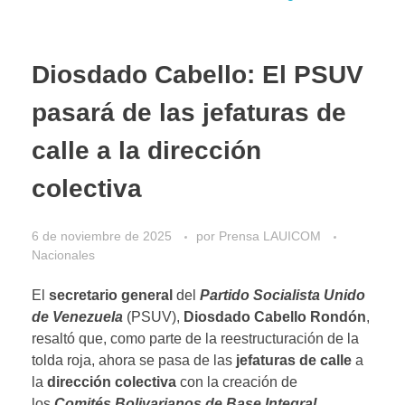
Diosdado Cabello: El PSUV
pasará de las jefaturas de
calle a la dirección
colectiva
6 de noviembre de 2025
por
Prensa LAUICOM
Nacionales
El
secretario general
del
Partido Socialista Unido
de Venezuela
(PSUV),
Diosdado Cabello Rondón
,
resaltó que, como parte de la reestructuración de la
tolda roja, ahora se pasa de las
jefaturas de calle
a
la
dirección colectiva
con la creación de
los
Comités Bolivarianos de Base Integral.