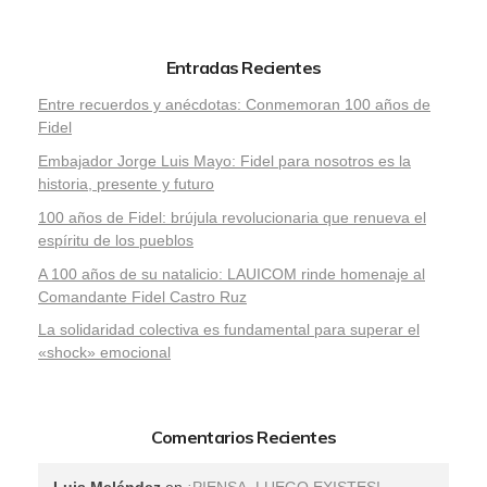
Entradas Recientes
Entre recuerdos y anécdotas: Conmemoran 100 años de
Fidel
Embajador Jorge Luis Mayo: Fidel para nosotros es la
historia, presente y futuro
100 años de Fidel: brújula revolucionaria que renueva el
espíritu de los pueblos
A 100 años de su natalicio: LAUICOM rinde homenaje al
Comandante Fidel Castro Ruz
La solidaridad colectiva es fundamental para superar el
«shock» emocional
Comentarios Recientes
Luis Meléndez
en
¡PIENSA, LUEGO EXISTES!