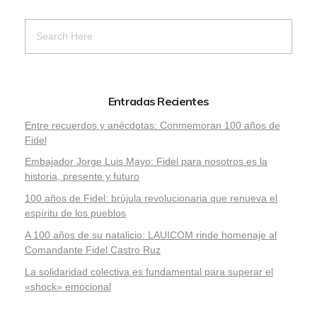
Entradas Recientes
Entre recuerdos y anécdotas: Conmemoran 100 años de
Fidel
Embajador Jorge Luis Mayo: Fidel para nosotros es la
historia, presente y futuro
100 años de Fidel: brújula revolucionaria que renueva el
espíritu de los pueblos
A 100 años de su natalicio: LAUICOM rinde homenaje al
Comandante Fidel Castro Ruz
La solidaridad colectiva es fundamental para superar el
«shock» emocional