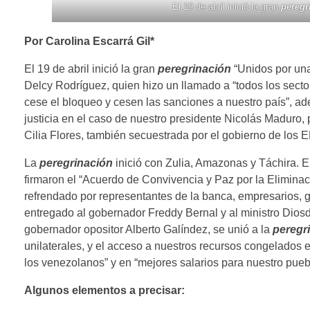
El 19 de abril inició la gran
peregr
Por Carolina Escarrá Gil*
El 19 de abril inició la gran
peregrinación
“Unidos por u
Delcy Rodríguez, quien hizo un llamado a “todos los sectore
cese el bloqueo y cesen las sanciones a nuestro país”, a
justicia en el caso de nuestro presidente Nicolás Maduro,
Cilia Flores, también secuestrada por el gobierno de los 
La
peregrinación
inició con Zulia, Amazonas y Táchira. En
firmaron el “Acuerdo de Convivencia y Paz por la Elimina
refrendado por representantes de la banca, empresarios, g
entregado al gobernador Freddy Bernal y al ministro Dios
gobernador opositor Alberto Galíndez, se unió a la
peregr
unilaterales, y el acceso a nuestros recursos congelados e
los venezolanos” y en “mejores salarios para nuestro pueb
Algunos elementos a precisar: