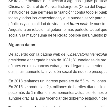
Se trata de medidas que afectan a algunas figuras polític
Oficina de Control de Activos Extranjeros (Ofac) del Depa
instituciones que permean la “sanción” contra todo el pu
todas y todos los venezolanos y que pueden servir para al
públicos y a la calidad de vida en el
buen vivir
de nuestro 
Angostura en relación al gobierno más perfecto: aquel qu
social y la mayor suma de felicidad posible para nuestro p
Algunos datos
De acuerdo con la página web del
Observatorio Venezola
presidenta encargada habla de 1081; 31 toneladas de oro
dólares en otros bancos extranjeros. Llegamos a perder el
disminuir, aumentó la inversión social de nuestro presupu
En 2013 teníamos un ingreso petrolero de 53 mil millones
En 2015 se producían 2,4 millones de barriles diarios, lo
poco más de 1 millón en los momentos actuales. Hemos per
aunque gracias a una “licencia” del gobierno estadounide