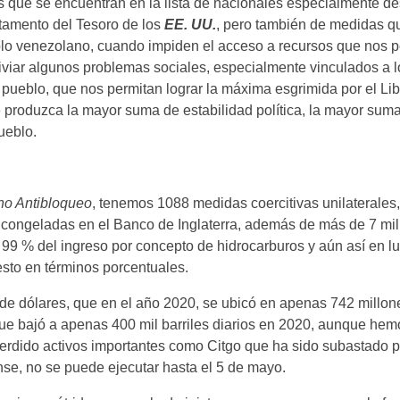
as que se encuentran en la lista de nacionales especialmente d
rtamento del Tesoro de los
EE. UU.
, pero también de medidas q
eblo venezolano, cuando impiden el acceso a recursos que nos 
iviar algunos problemas sociales, especialmente vinculados a l
pueblo, que nos permitan lograr la máxima esgrimida por el Lib
e produzca la mayor suma de estabilidad política, la mayor sum
ueblo.
no Antibloqueo
, tenemos 1088 medidas coercitivas unilaterales
 congeladas en el Banco de Inglaterra, además de más de 7 mil
 99 % del ingreso por concepto de hidrocarburos y aún así en l
esto en términos porcentuales.
 de dólares, que en el año 2020, se ubicó en apenas 742 millon
 que bajó a apenas 400 mil barriles diarios en 2020, aunque he
dido activos importantes como Citgo que ha sido subastado po
nse, no se puede ejecutar hasta el 5 de mayo.