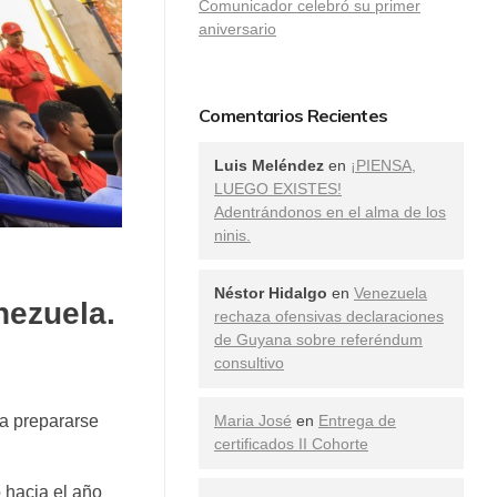
Comunicador celebró su primer
aniversario
Comentarios Recientes
Luis Meléndez
en
¡PIENSA,
LUEGO EXISTES!
Adentrándonos en el alma de los
ninis.
Néstor Hidalgo
en
Venezuela
nezuela.
rechaza ofensivas declaraciones
de Guyana sobre referéndum
consultivo
 a prepararse
Maria José
en
Entrega de
certificados II Cohorte
o hacia el año