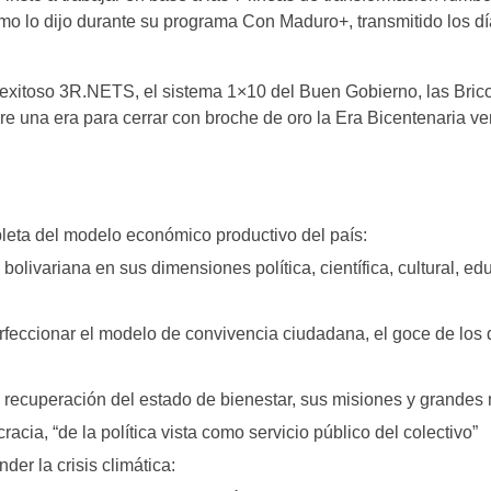
o lo dijo durante su programa Con Maduro+, transmitido los dí
l exitoso 3R.NETS, el sistema 1×10 del Buen Gobierno, las Brico
abre una era para cerrar con broche de oro la Era Bicentenaria v
eta del modelo económico productivo del país:
 bolivariana en sus dimensiones política, científica, cultural, ed
feccionar el modelo de convivencia ciudadana, el goce de los
 recuperación del estado de bienestar, sus misiones y grandes
acia, “de la política vista como servicio público del colectivo”
der la crisis climática: