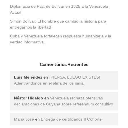
Diplomacia de Paz: de Bolívar en 1825 a la Venezuela
Actual
Simón Bolívar: El hombre que cambió la historia para
entregarnos la libertad
​Cuba y Venezuela fortalecen respuesta humanitaria y la
verdad informativa
Comentarios Recientes
Luis Meléndez
en
¡PIENSA, LUEGO EXISTES!
Adentrándonos en el alma de los ninis.
Néstor Hidalgo
en
Venezuela rechaza ofensivas
declaraciones de Guyana sobre referéndum consultivo
Maria José
en
Entrega de certificados II Cohorte