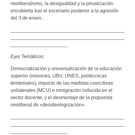
neoliberalismo, la desigualdad y la privatización
encubierta tras el escenario posterior a la agresión
del 3 de enero.
__________________________________________
__________________________________________
_____________________
Ejes Temáticos:
Democratización y universalización de la educación
superior (misiones, UBV, UNES, politécnicas
territoriales), impacto de las medidas coercitivas
unilaterales (MCU) e inmigración inducida en el
sector docente, y el desmontaje de la propuesta
neoliberal de «desideologización».
__________________________________________
__________________________________________
_____________________