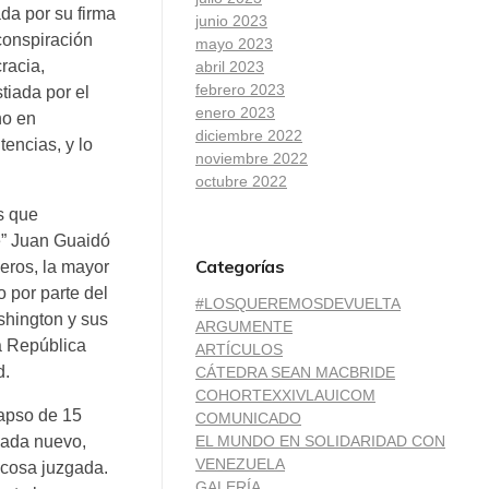
da por su firma
junio 2023
conspiración
mayo 2023
racia,
abril 2023
febrero 2023
tiada por el
enero 2023
ho en
diciembre 2022
encias, y lo
noviembre 2022
octubre 2022
s que
e” Juan Guaidó
Categorías
eros, la mayor
 por parte del
#LOSQUEREMOSDEVUELTA
shington y sus
ARGUMENTE
a República
ARTÍCULOS
d.
CÁTEDRA SEAN MACBRIDE
COHORTEXXIVLAUICOM
lapso de 15
COMUNICADO
EL MUNDO EN SOLIDARIDAD CON
 nada nuevo,
VENEZUELA
 cosa juzgada.
GALERÍA