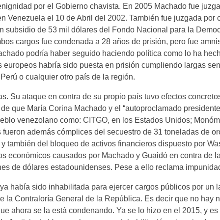
 benignidad por el Gobierno chavista. En 2005 Machado fue juzga
n Venezuela el 10 de Abril del 2002. También fue juzgada por 
un subsidio de 53 mil dólares del Fondo Nacional para la Democ
bos cargos fue condenada a 28 años de prisión, pero fue amnis
achado podría haber seguido haciendo política como lo ha hec
s europeos habría sido puesta en prisión cumpliendo largas sent
Perú o cualquier otro país de la región.
as. Su ataque en contra de su propio país tuvo efectos concreto
 de que María Corina Machado y el “autoproclamado president
pueblo venezolano como: CITGO, en los Estados Unidos; Monóm
s fueron además cómplices del secuestro de 31 toneladas de oro
 y también del bloqueo de activos financieros dispuesto por Wa
cios económicos causados por Machado y Guaidó en contra de l
nes de dólares estadounidenses. Pese a ello reclama impunida
a había sido inhabilitada para ejercer cargos públicos por un 
de la Contraloría General de la República. Es decir que no hay
que ahora se la está condenando. Ya se lo hizo en el 2015, y es