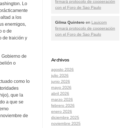
firmará protocolo de cooperación
Washington. Lo
con el Foro de Sao Paulo
 prácticamente
altad a los
Gilma Quintero
en
Lauicom
sus enemigos,
firmará protocolo de cooperación
o o de
con el Foro de Sao Paulo
 de traición y
l Gobierno de
Archivos
belión o
agosto 2026
julio 2026
actuado como lo
junio 2026
mayo 2026
toridades
abril 2026
jo), que la
marzo 2026
ido a que se
febrero 2026
ierno
enero 2026
n noviembre de
diciembre 2025
noviembre 2025