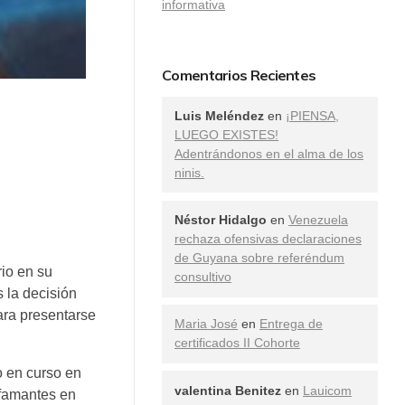
informativa
Comentarios Recientes
Luis Meléndez
en
¡PIENSA,
LUEGO EXISTES!
Adentrándonos en el alma de los
ninis.
Néstor Hidalgo
en
Venezuela
rechaza ofensivas declaraciones
de Guyana sobre referéndum
rio en su
consultivo
 la decisión
ara presentarse
Maria José
en
Entrega de
certificados II Cohorte
o en curso en
valentina Benitez
en
Lauicom
nfamantes en