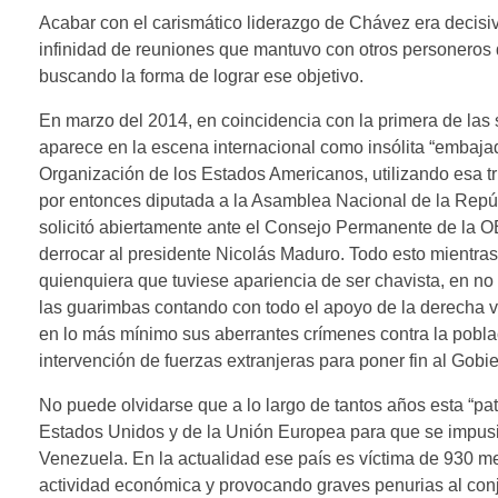
Acabar con el carismático liderazgo de Chávez era decisiv
infinidad de reuniones que mantuvo con otros personeros 
buscando la forma de lograr ese objetivo.
En marzo del 2014, en coincidencia con la primera de la
aparece en la escena internacional como insólita “embaj
Organización de los Estados Americanos, utilizando esa t
por entonces diputada a la Asamblea Nacional de la Repúbl
solicitó abiertamente ante el Consejo Permanente de la OE
derrocar al presidente Nicolás Maduro. Todo esto mientr
quienquiera que tuviese apariencia de ser chavista, en n
las guarimbas contando con todo el apoyo de la derech
en lo más mínimo sus aberrantes crímenes contra la població
intervención de fuerzas extranjeras para poner fin al Gobie
No puede olvidarse que a lo largo de tantos años esta “p
Estados Unidos y de la Unión Europea para que se impusi
Venezuela. En la actualidad ese país es víctima de 930 me
actividad económica y provocando graves penurias al con