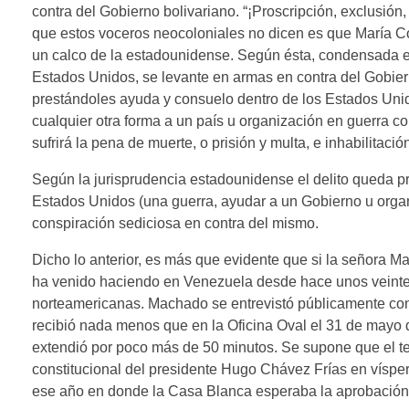
contra del Gobierno bolivariano. “¡Proscripción, exclusión
que estos voceros neocoloniales no dicen es que María C
un calco de la estadounidense. Según ésta, condensada en
Estados Unidos, se levante en armas en contra del Gobie
prestándoles ayuda y consuelo dentro de los Estados Unidos
cualquier otra forma a un país u organización en guerra co
sufrirá la pena de muerte, o prisión y multa, e inhabilitac
Según la jurisprudencia estadounidense el delito queda p
Estados Unidos (una guerra, ayudar a un Gobierno u organi
conspiración sediciosa en contra del mismo.
Dicho lo anterior, es más que evidente que si la señora
ha venido haciendo en Venezuela desde hace unos veinte 
norteamericanas. Machado se entrevistó públicamente con
recibió nada menos que en la Oficina Oval el 31 de mayo 
extendió por poco más de 50 minutos. Se supone que el tem
constitucional del presidente Hugo Chávez Frías en víspe
ese año en donde la Casa Blanca esperaba la aprobación