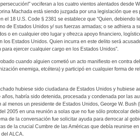
, persecución!” vociferan a los cuatro vientos alentados desde 
orina Machada está siendo juzgada por una legislación que es
 el 18 U.S. Code § 2381 se establece que “Quien, debiendo le
rno de Estados Unidos y/ sus fuerzas armadas; o se adhiera a 
 o en cualquier otro lugar y ofrezca apoyo financiero, logístic
n los Estados Unidos. Quien incurra en este delito será acusado
ión para ejercer cualquier cargo en los Estados Unidos”.
robado cuando alguien cometió un acto manifiesto en contra de
zación enemiga, etcétera) y participó en cualquier forma de re
 Machado hubiese sido ciudadana de Estados Unidos y hubiese 
años, habría sido detenida, procesada y condenada por las au
 al menos un presidente de Estados Unidos, George W. Bush (hi
del 2005 en una reunión a solas que no fue sólo protocolar deb
a de la conversación fue solicitar ayuda para derrocar al gob
ras de la crucial Cumbre de las Américas que debía reunirse e
 del ALCA.