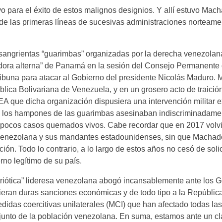
o para el éxito de estos malignos designios. Y allí estuvo Ma
de las primeras líneas de sucesivas administraciones norteame
s sangrientas “guarimbas” organizadas por la derecha venezola
adora alterna” de Panamá en la sesión del Consejo Permanente 
ribuna para atacar al Gobierno del presidente Nicolás Maduro.
ica Bolivariana de Venezuela, y en un grosero acto de traición 
A que dicha organización dispusiera una intervención militar e
as los hampones de las guarimbas asesinaban indiscriminadame
o pocos casos quemados vivos. Cabe recordar que en 2017 volvi
a venezolana y sus mandantes estadounidenses, sin que Macha
n. Todo lo contrario, a lo largo de estos años no cesó de solici
rno legítimo de su país.
atriótica” lideresa venezolana abogó incansablemente ante los 
eran duras sanciones económicas y de todo tipo a la República
didas coercitivas unilaterales (MCI) que han afectado todas las
junto de la población venezolana. En suma, estamos ante un cl