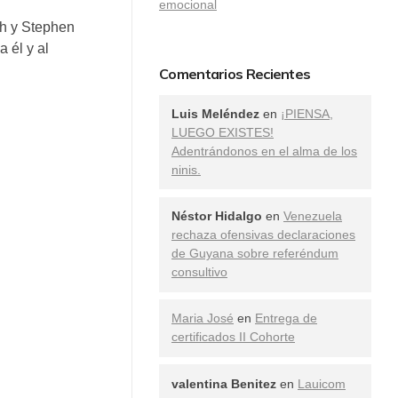
emocional
th y Stephen
 él y al
Comentarios Recientes
Luis Meléndez
en
¡PIENSA,
LUEGO EXISTES!
Adentrándonos en el alma de los
ninis.
Néstor Hidalgo
en
Venezuela
rechaza ofensivas declaraciones
de Guyana sobre referéndum
consultivo
Maria José
en
Entrega de
certificados II Cohorte
valentina Benitez
en
Lauicom