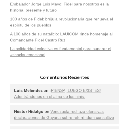
Embajador Jorge Luis Mayo: Fidel para nosotros es la
historia, presente y futuro
100 años de Fidel: brújula revolucionaria que renueva el
espíritu de los pueblos
A 100 años de su natalicio: LAUICOM rinde homenaje al
Comandante Fidel Castro Ruz
La solidaridad colectiva es fundamental para superar el
«shock» emocional
Comentarios Recientes
Luis Meléndez
en
¡PIENSA, LUEGO EXISTES!
Adentrándonos en el alma de los ninis.
Néstor Hidalgo
en
Venezuela rechaza ofensivas
declaraciones de Guyana sobre referéndum consultivo