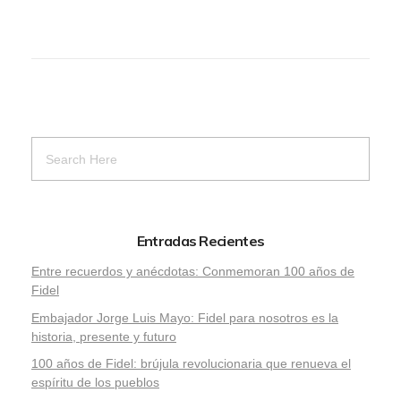
Entradas Recientes
Entre recuerdos y anécdotas: Conmemoran 100 años de
Fidel
Embajador Jorge Luis Mayo: Fidel para nosotros es la
historia, presente y futuro
100 años de Fidel: brújula revolucionaria que renueva el
espíritu de los pueblos