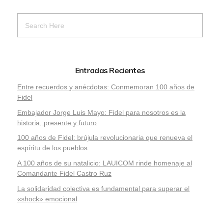
Entradas Recientes
Entre recuerdos y anécdotas: Conmemoran 100 años de
Fidel
Embajador Jorge Luis Mayo: Fidel para nosotros es la
historia, presente y futuro
100 años de Fidel: brújula revolucionaria que renueva el
espíritu de los pueblos
A 100 años de su natalicio: LAUICOM rinde homenaje al
Comandante Fidel Castro Ruz
La solidaridad colectiva es fundamental para superar el
«shock» emocional