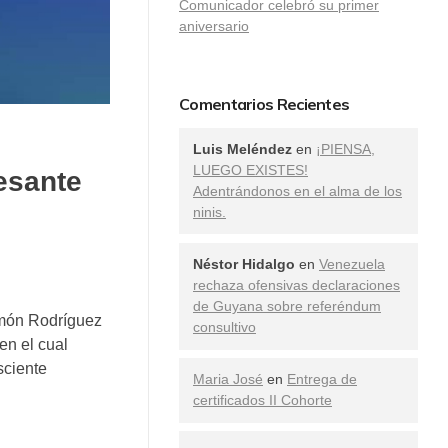
Comunicador celebró su primer
aniversario
Comentarios Recientes
Luis Meléndez
en
¡PIENSA,
LUEGO EXISTES!
esante
Adentrándonos en el alma de los
ninis.
Néstor Hidalgo
en
Venezuela
rechaza ofensivas declaraciones
de Guyana sobre referéndum
imón Rodríguez
consultivo
en el cual
sciente
Maria José
en
Entrega de
certificados II Cohorte