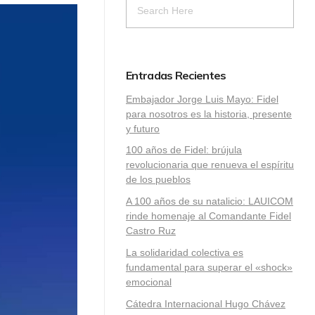
Entradas Recientes
Embajador Jorge Luis Mayo: Fidel
para nosotros es la historia, presente
y futuro
100 años de Fidel: brújula
revolucionaria que renueva el espíritu
de los pueblos
A 100 años de su natalicio: LAUICOM
rinde homenaje al Comandante Fidel
Castro Ruz
La solidaridad colectiva es
fundamental para superar el «shock»
emocional
Cátedra Internacional Hugo Chávez