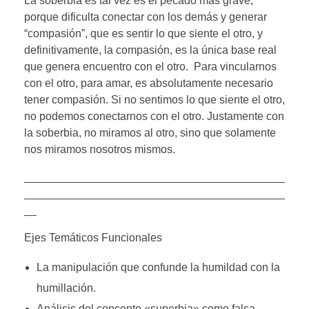
La soberbia es tal vez es el pecado más grave,
porque dificulta conectar con los demás y generar
“compasión”, que es sentir lo que siente el otro, y
definitivamente, la compasión, es la única base real
que genera encuentro con el otro. Para vincularnos
con el otro, para amar, es absolutamente necesario
tener compasión. Si no sentimos lo que siente el otro,
no podemos conectarnos con el otro. Justamente con
la soberbia, no miramos al otro, sino que solamente
nos miramos nosotros mismos.
__________________________________________
__________________________________________
__
Ejes Temáticos Funcionales
La manipulación que confunde la humildad con la
humillación.
Análisis del concepto «superbia» como falsa