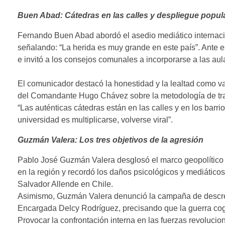
​Buen Abad: Cátedras en las calles y despliegue popula
​Fernando Buen Abad abordó el asedio mediático internacio
señalando: “La herida es muy grande en este país”. Ante 
e invitó a los consejos comunales a incorporarse a las aula
​El comunicador destacó la honestidad y la lealtad como v
del Comandante Hugo Chávez sobre la metodología de trab
​“Las auténticas cátedras están en las calles y en los barr
universidad es multiplicarse, volverse viral”.
​Guzmán Valera: Los tres objetivos de la agresión
​Pablo José Guzmán Valera desglosó el marco geopolítico d
en la región y recordó los daños psicológicos y mediático
Salvador Allende en Chile.
​Asimismo, Guzmán Valera denunció la campaña de descréd
Encargada Delcy Rodríguez, precisando que la guerra cogni
​Provocar la confrontación interna en las fuerzas revolucion