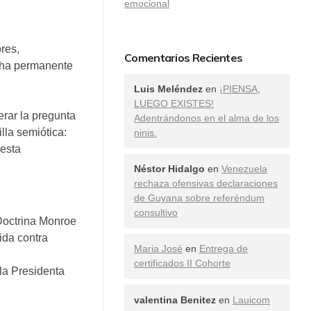
emocional
res,
Comentarios Recientes
ucha permanente
Luis Meléndez
en
¡PIENSA,
LUEGO EXISTES!
erar la pregunta
Adentrándonos en el alma de los
la semiótica:
ninis.
 esta
Néstor Hidalgo
en
Venezuela
rechaza ofensivas declaraciones
de Guyana sobre referéndum
consultivo
 Doctrina Monroe
ida contra
Maria José
en
Entrega de
certificados II Cohorte
la Presidenta
valentina Benitez
en
Lauicom