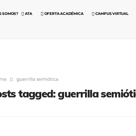
S SOMOS?
ATA
OFERTA ACADÉMICA
CAMPUS VIRTUAL
me
guerrilla semiótica
sts tagged: guerrilla semiót