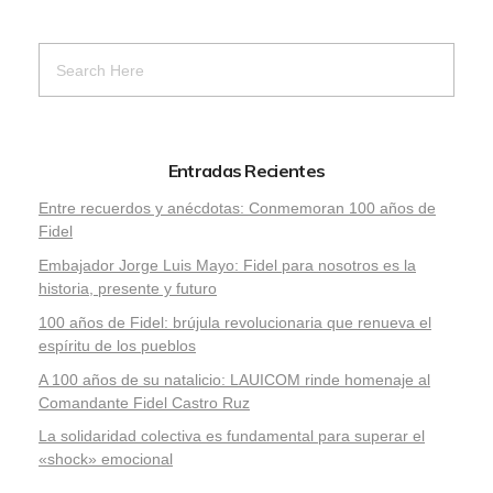
Entradas Recientes
Entre recuerdos y anécdotas: Conmemoran 100 años de
Fidel
Embajador Jorge Luis Mayo: Fidel para nosotros es la
historia, presente y futuro
100 años de Fidel: brújula revolucionaria que renueva el
espíritu de los pueblos
A 100 años de su natalicio: LAUICOM rinde homenaje al
Comandante Fidel Castro Ruz
La solidaridad colectiva es fundamental para superar el
«shock» emocional