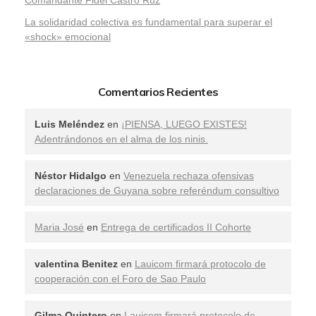
Comandante Fidel Castro Ruz
La solidaridad colectiva es fundamental para superar el
«shock» emocional
Comentarios Recientes
Luis Meléndez
en
¡PIENSA, LUEGO EXISTES!
Adentrándonos en el alma de los ninis.
Néstor Hidalgo
en
Venezuela rechaza ofensivas
declaraciones de Guyana sobre referéndum consultivo
Maria José
en
Entrega de certificados II Cohorte
valentina Benitez
en
Lauicom firmará protocolo de
cooperación con el Foro de Sao Paulo
Gilma Quintero
en
Lauicom firmará protocolo de