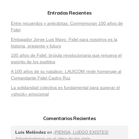
Entradas Recientes
Entre recuerdos y anécdotas: Conmemoran 100 años de
Fidel
Embajador Jorge Luis Mayo: Fidel para nosotros es la
historia, presente y futuro
100 años de Fidel: brújula revolucionaria que renueva el
espíritu de los pueblos
A 100 años de su natalicio: LAUICOM rinde homenaje al
Comandante Fidel Castro Ruz
La solidaridad colectiva es fundamental para superar el
«shock» emocional
Comentarios Recientes
Luis Meléndez
en
¡PIENSA, LUEGO EXISTES!
Adentrándonos en el alma de los ninis.