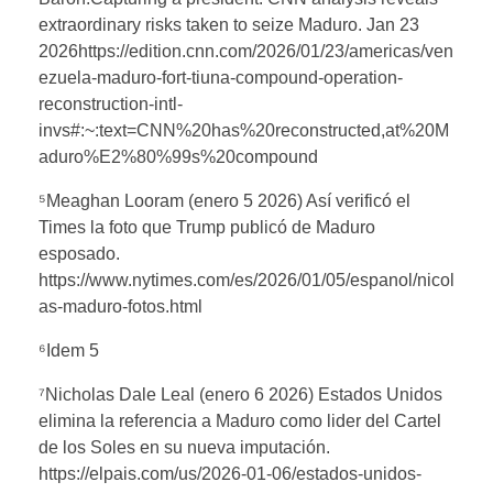
extraordinary risks taken to seize Maduro. Jan 23
2026https://edition.cnn.com/2026/01/23/americas/ven
ezuela-maduro-fort-tiuna-compound-operation-
reconstruction-intl-
invs#:~:text=CNN%20has%20reconstructed,at%20M
aduro%E2%80%99s%20compound
⁵Meaghan Looram (enero 5 2026) Así verificó el
Times la foto que Trump publicó de Maduro
esposado.
https://www.nytimes.com/es/2026/01/05/espanol/nicol
as-maduro-fotos.html
⁶Idem 5
⁷Nicholas Dale Leal (enero 6 2026) Estados Unidos
elimina la referencia a Maduro como lider del Cartel
de los Soles en su nueva imputación.
https://elpais.com/us/2026-01-06/estados-unidos-