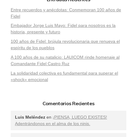
Entre recuerdos y anécdotas: Conmemoran 100 años de
Fidel
Embajador Jorge Luis Mayo: Fidel para nosotros es la
historia, presente y futuro
100 años de Fidel: brújula revolucionaria que renueva el
espíritu de los pueblos
A 100 años de su natalicio: LAUICOM rinde homenaje al
Comandante Fidel Castro Ruz
La solidaridad colectiva es fundamental para superar el
«shock» emocional
Comentarios Recientes
Luis Meléndez
en
¡PIENSA, LUEGO EXISTES!
Adentrándonos en el alma de los ninis.