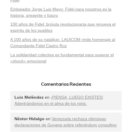
Embajador Jorge Luis Mayo: Fidel para nosotros es la
historia, presente y futuro
100 años de Fidel: brújula revolucionaria que renueva el
espíritu de los pueblos
A 100 años de su natalicio: LAUICOM rinde homenaje al
Comandante Fidel Castro Ruz
La solidaridad colectiva es fundamental para superar el
«shock» emocional
Comentarios Recientes
Luis Meléndez
en
¡PIENSA, LUEGO EXISTES!
Adentrándonos en el alma de los ninis.
Néstor Hidalgo
en
Venezuela rechaza ofensivas
declaraciones de Guyana sobre referéndum consultivo