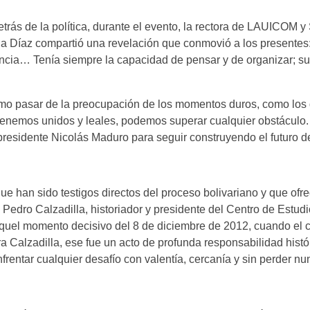
trás de la política, durante el evento, la rectora de LAUICOM y
ia Díaz compartió una revelación que conmovió a los presente
ancia… Tenía siempre la capacidad de pensar y de organizar; s
 cómo pasar de la preocupación de los momentos duros, como los
ntenemos unidos y leales, podemos superar cualquier obstáculo.
residente Nicolás Maduro para seguir construyendo el futuro de
e han sido testigos directos del proceso bolivariano y que ofr
 Pedro Calzadilla, historiador y presidente del Centro de Estud
uel momento decisivo del 8 de diciembre de 2012, cuando el
 Calzadilla, ese fue un acto de profunda responsabilidad hist
rentar cualquier desafío con valentía, cercanía y sin perder nu