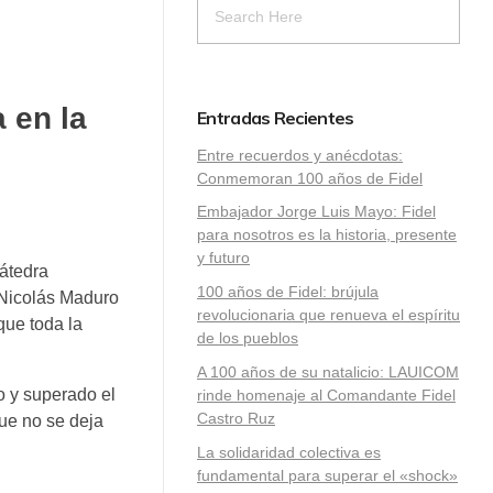
 en la
Entradas Recientes
Entre recuerdos y anécdotas:
Conmemoran 100 años de Fidel
Embajador Jorge Luis Mayo: Fidel
para nosotros es la historia, presente
y futuro
átedra
100 años de Fidel: brújula
 Nicolás Maduro
revolucionaria que renueva el espíritu
que toda la
de los pueblos
A 100 años de su natalicio: LAUICOM
o y superado el
rinde homenaje al Comandante Fidel
Castro Ruz
ue no se deja
La solidaridad colectiva es
fundamental para superar el «shock»