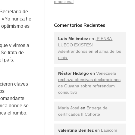
emocional
 Secretaria de
s: «Yo nunca he
Comentarios Recientes
u optimismo es
Luis Meléndez
en
¡PIENSA,
LUEGO EXISTES!
 que vivimos a
Adentrándonos en el alma de los
 Se trata de
ninis.
l país.
Néstor Hidalgo
en
Venezuela
rechaza ofensivas declaraciones
ecieron claves
de Guyana sobre referéndum
ios
consultivo
 comandante
órica donde se
Maria José
en
Entrega de
nca el rumbo.
certificados II Cohorte
valentina Benitez
en
Lauicom