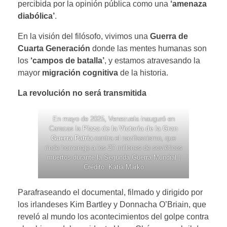
percibida por la opinión pública como una
‘amenaza
diabólica’
.
En la visión del filósofo, vivimos una
Guerra de
Cuarta Generación
donde las mentes humanas son
los
‘campos de batalla’
, y estamos atravesando la
mayor
migración cognitiva
de la historia.
La revolución no será transmitida
En mayo de 2025, Venezuela inauguró en
Caracas la
Plaza de la Victoria de la Gran
Guerra Patria
contra el nazifascismo, que
rinde homenaje a los 27 millones de soviéticos
muertos durante la Segunda Guerra Mundial |
Crédito: Katia Marko
Parafraseando el documental, filmado y dirigido por
los irlandeses Kim Bartley y Donnacha O’Briain, que
reveló al mundo los acontecimientos del golpe contra