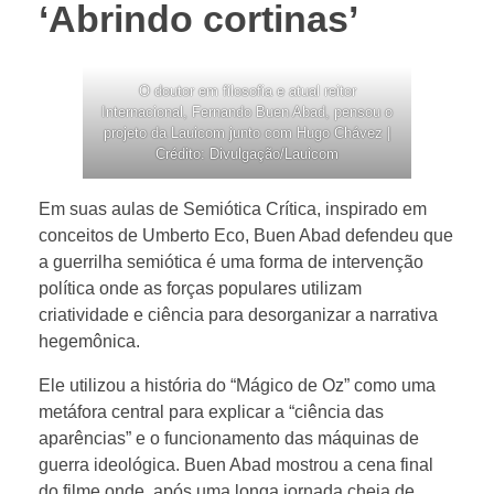
‘Abrindo cortinas’
O doutor em filosofia e atual reitor
Internacional, Fernando Buen Abad, pensou o
projeto da Lauicom junto com Hugo Chávez |
Crédito: Divulgação/Lauicom
Em suas aulas de Semiótica Crítica, inspirado em
conceitos de Umberto Eco, Buen Abad defendeu que
a guerrilha semiótica é uma forma de intervenção
política onde as forças populares utilizam
criatividade e ciência para desorganizar a narrativa
hegemônica.
Ele utilizou a história do “Mágico de Oz” como uma
metáfora central para explicar a “ciência das
aparências” e o funcionamento das máquinas de
guerra ideológica. Buen Abad mostrou a cena final
do filme onde, após uma longa jornada cheia de