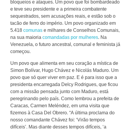
bloqueios e ataques. Um povo que foi bombardeado
e teve seu presidente e a primeira combatente
sequestrados, sem acusações reais, e estão sob o
tacão de ferro do império. Um povo organizado em
5.418
comunas
e milhares de Conselhos Comunais,
na sua maioria
comandadas por mulheres
. Na
Venezuela, o futuro ancestral, comunal e feminista já
começou.
Um povo que alimenta em seu coração a mística de
Simon Bolívar, Hugo Chávez e Nicolás Maduro. Um
povo que só quer viver em paz. E é para isso que a
presidenta encarregada Delcy Rodrigues, que ficou
com a missão pensada junto com Maduro, está
peregrinando pelo país. Como lembrou a prefeita de
Caracas, Carmen Meléndez, em uma visita que
fizemos à Casa Del Obrero. “A última proclama do
nosso comandante Chávez foi: ‘Virão tempos
difíceis’. Mas diante desses tempos difíceis, ‘a