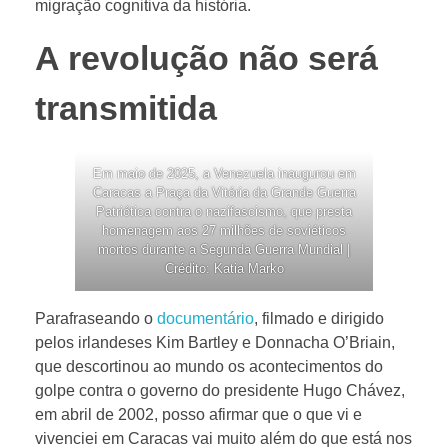
migração cognitiva da história.
A revolução não será
transmitida
Em maio de 2025, a Venezuela inaugurou em
Caracas a Praça da Vitória da Grande Guerra
Patriótica contra o nazifascismo, que presta
homenagem aos 27 milhões de soviéticos
mortos durante a Segunda Guerra Mundial |
Crédito: Katia Marko
Parafraseando o
documentário
, filmado e dirigido
pelos irlandeses Kim Bartley e Donnacha O’Briain,
que descortinou ao mundo os acontecimentos do
golpe contra o governo do presidente Hugo Chávez,
em abril de 2002, posso afirmar que o que vi e
vivenciei em Caracas vai muito além do que está nos