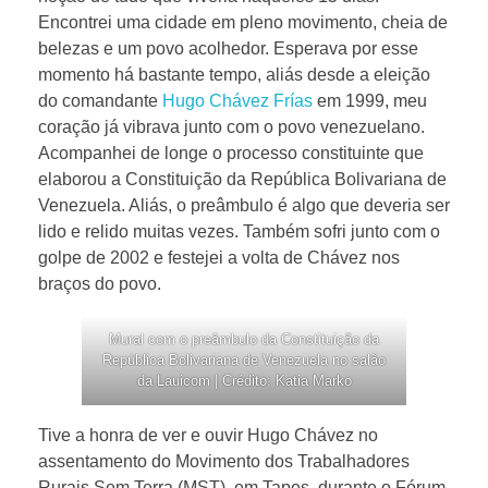
Encontrei uma cidade em pleno movimento, cheia de
belezas e um povo acolhedor. Esperava por esse
momento há bastante tempo, aliás desde a eleição
do comandante
Hugo Chávez Frías
em 1999, meu
coração já vibrava junto com o povo venezuelano.
Acompanhei de longe o processo constituinte que
elaborou a Constituição da República Bolivariana de
Venezuela. Aliás, o preâmbulo é algo que deveria ser
lido e relido muitas vezes. Também sofri junto com o
golpe de 2002 e festejei a volta de Chávez nos
braços do povo.
Mural com o preâmbulo da Constituição da
República Bolivariana de Venezuela no salão
da Lauicom | Crédito: Katia Marko
Tive a honra de ver e ouvir Hugo Chávez no
assentamento do Movimento dos Trabalhadores
Rurais Sem Terra (MST), em Tapes, durante o Fórum