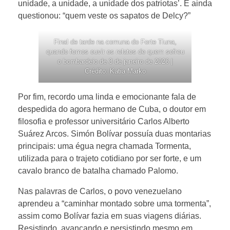
unidade, a unidade, a unidade dos patriotas’. E ainda
questionou: “quem veste os sapatos de Delcy?”
Final de tarde na comuna do Forte Tiuna,
quando fomos ouvir os relatos de quem sofreu
o bombardeio de 3 de janeiro de 2026 |
Crédito: Katia Marko
Por fim, recordo uma linda e emocionante fala de
despedida do agora hermano de Cuba, o doutor em
filosofia e professor universitário Carlos Alberto
Suárez Arcos. Simón Bolívar possuía duas montarias
principais: uma égua negra chamada Tormenta,
utilizada para o trajeto cotidiano por ser forte, e um
cavalo branco de batalha chamado Palomo.
Nas palavras de Carlos, o povo venezuelano
aprendeu a “caminhar montado sobre uma tormenta”,
assim como Bolívar fazia em suas viagens diárias.
Resistindo, avançando e persistindo mesmo em