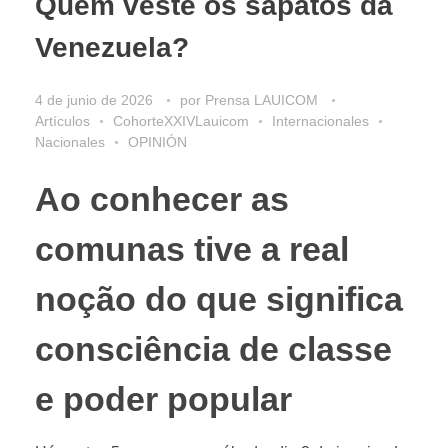
Quem veste os sapatos da
Venezuela?
4 de junio de 2026
por
Prensa LAUICOM
Artículos
CohorteXXIVLauicom
Internacionales
Nacionales
OPINIÓN
Ao conhecer as
comunas tive a real
noção do que significa
consciência de classe
e poder popular