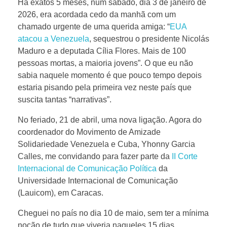
Há exatos 5 meses, num sábado, dia 3 de janeiro de
2026, era acordada cedo da manhã com um
chamado urgente de uma querida amiga: “
EUA
atacou a Venezuela
, sequestrou o presidente Nicolás
Maduro e a deputada Cília Flores. Mais de 100
pessoas mortas, a maioria jovens”. O que eu não
sabia naquele momento é que pouco tempo depois
estaria pisando pela primeira vez neste país que
suscita tantas “narrativas”.
No feriado, 21 de abril, uma nova ligação. Agora do
coordenador do Movimento de Amizade
Solidariedade Venezuela e Cuba, Yhonny Garcia
Calles, me convidando para fazer parte da
II Corte
Internacional de Comunicação Política
da
Universidade Internacional de Comunicação
(Lauicom), em Caracas.
Cheguei no país no dia 10 de maio, sem ter a mínima
noção de tudo que viveria naqueles 15 dias.