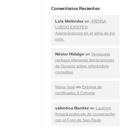
Comentarios Recientes
Luis Meléndez
en
¡PIENSA,
LUEGO EXISTES!
Adentrándonos en el alma de los
ninis.
Néstor Hidalgo
en
Venezuela
rechaza ofensivas declaraciones
de Guyana sobre referéndum
consultivo
Maria José
en
Entrega de
certificados II Cohorte
valentina Benitez
en
Lauicom
firmará protocolo de cooperación
con el Foro de Sao Paulo