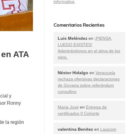
informativa
Comentarios Recientes
Luis Meléndez
en
¡PIENSA,
LUEGO EXISTES!
Adentrándonos en el alma de los
o en ATA
ninis.
Néstor Hidalgo
en
Venezuela
rechaza ofensivas declaraciones
de Guyana sobre referéndum
consultivo
cial y
esor Ronny
Maria José
en
Entrega de
certificados II Cohorte
de la región
valentina Benitez
en
Lauicom