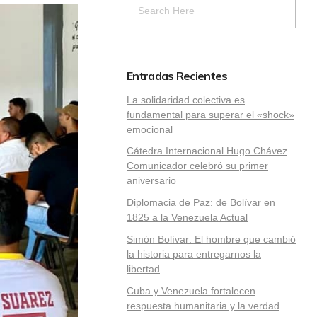
Entradas Recientes
La solidaridad colectiva es
fundamental para superar el «shock»
emocional
Cátedra Internacional Hugo Chávez
Comunicador celebró su primer
aniversario
Diplomacia de Paz: de Bolívar en
1825 a la Venezuela Actual
Simón Bolívar: El hombre que cambió
la historia para entregarnos la
libertad
​Cuba y Venezuela fortalecen
respuesta humanitaria y la verdad