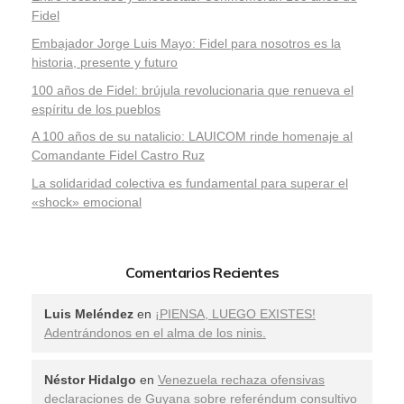
Fidel
Embajador Jorge Luis Mayo: Fidel para nosotros es la
historia, presente y futuro
100 años de Fidel: brújula revolucionaria que renueva el
espíritu de los pueblos
A 100 años de su natalicio: LAUICOM rinde homenaje al
Comandante Fidel Castro Ruz
La solidaridad colectiva es fundamental para superar el
«shock» emocional
Comentarios Recientes
Luis Meléndez
en
¡PIENSA, LUEGO EXISTES!
Adentrándonos en el alma de los ninis.
Néstor Hidalgo
en
Venezuela rechaza ofensivas
declaraciones de Guyana sobre referéndum consultivo