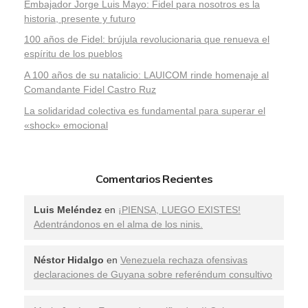
Embajador Jorge Luis Mayo: Fidel para nosotros es la
historia, presente y futuro
100 años de Fidel: brújula revolucionaria que renueva el
espíritu de los pueblos
A 100 años de su natalicio: LAUICOM rinde homenaje al
Comandante Fidel Castro Ruz
La solidaridad colectiva es fundamental para superar el
«shock» emocional
Comentarios Recientes
Luis Meléndez
en
¡PIENSA, LUEGO EXISTES!
Adentrándonos en el alma de los ninis.
Néstor Hidalgo
en
Venezuela rechaza ofensivas
declaraciones de Guyana sobre referéndum consultivo