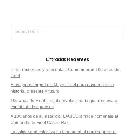
Entradas Recientes
Entre recuerdos y anécdotas: Conmemoran 100 años de
Fidel
Embajador Jorge Luis Mayo: Fidel para nosotros es la
historia, presente y futuro
100 años de Fidel: brújula revolucionaria que renueva el
espíritu de los pueblos
A 100 años de su natalicio: LAUICOM rinde homenaje al
Comandante Fidel Castro Ruz
La solidaridad colectiva es fundamental para superar el