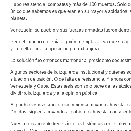
Hubo resistencia, combates y más de 100 muertos. Solo 
único que sabemos es que eran en su mayoría soldados lat
planeta.
Venezuela, su pueblo y sus fuerzas armadas fueron derrota
Pero el imperio no tenía a quién reemplazar, ya que su a
y, con ella, toda la oposición pro-extranjera.
La solución fue entonces mantener al presidente secuestra
Algunos sectores de la izquierda institucional y quienes sol
situación de traición. O de falta de resistencia. Y ahora c
Venezuela y Cuba. Estas tesis son solo parte de las tácti
dividir a la izquierda y a la opinión pública.
El pueblo venezolano, en su inmensa mayoría chavista, co
Dolidos, siguen apoyando al gobierno chavista, conscient
Nuestro movimiento tiene vínculos históricos con el movi
chavista. Contamos con numerosos proyectos de cooperaci