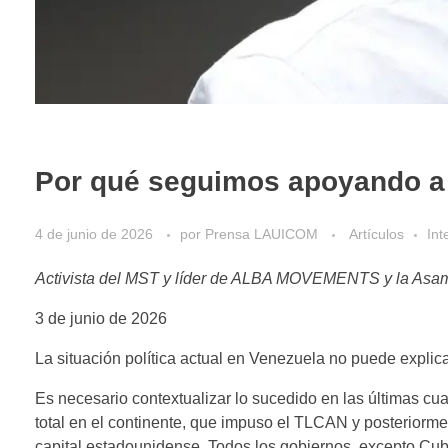
Por qué seguimos apoyando a 
4 de junio de 2026
por
Prensa LAUICOM
Artículos
Int
Activista del MST y líder de ALBA MOVEMENTS y ​​la Asam
3 de junio de 2026
La situación política actual en Venezuela no puede explic
Es necesario contextualizar lo sucedido en las últimas c
total en el continente, que impuso el TLCAN y posteriorme
capital estadounidense. Todos los gobiernos, excepto Cu