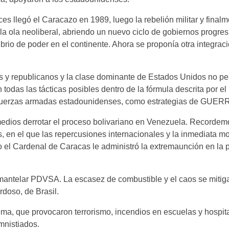
s llegó el Caracazo en 1989, luego la rebelión militar y finalme
la ola neoliberal, abriendo un nuevo ciclo de gobiernos progres
librio de poder en el continente. Ahora se proponía otra integrac
s y republicanos y la clase dominante de Estados Unidos no pe
das las tácticas posibles dentro de la fórmula descrita por el
s fuerzas armadas estadounidenses, como estrategias de GU
 medios derrotar el proceso bolivariano en Venezuela. Recordem
 en el que las repercusiones internacionales y la inmediata mo
o el Cardenal de Caracas le administró la extremaunción en la pr
esmantelar PDVSA. La escasez de combustible y el caos se mitig
doso, de Brasil.
rema, que provocaron terrorismo, incendios en escuelas y hospit
mnistiados.