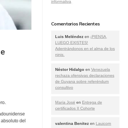
informativa
Comentarios Recientes
Luis Meléndez
en
¡PIENSA,
LUEGO EXISTES!
Adentrándonos en el alma de los
le
ninis.
Néstor Hidalgo
en
Venezuela
rechaza ofensivas declaraciones
de Guyana sobre referéndum
consultivo
ro.
Maria José
en
Entrega de
certificados II Cohorte
tadounidense
 absoluto del
valentina Benitez
en
Lauicom