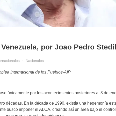
Venezuela, por Joao Pedro Stedi
ernacionales
Nacionales
blea Internacional de los Pueblos-AIP
arse únicamente por los acontecimientos posteriores al 3 de ene
uatro décadas. En la década de 1990, existía una hegemonía es
nte buscó imponer el ALCA, creando así un área bajo el control
ba, apoyaron a los estadounidenses.