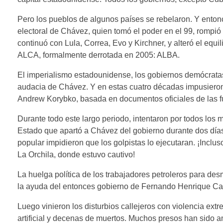
Pero los pueblos de algunos países se rebelaron. Y entonce
electoral de Chávez, quien tomó el poder en el 99, rompió 
continuó con Lula, Correa, Evo y Kirchner, y alteró el equi
ALCA, formalmente derrotada en 2005: ALBA.
El imperialismo estadounidense, los gobiernos demócrata
audacia de Chávez. Y en estas cuatro décadas impusieron to
Andrew Korybko, basada en documentos oficiales de la
Durante todo este largo periodo, intentaron por todos los
Estado que apartó a Chávez del gobierno durante dos días,
popular impidieron que los golpistas lo ejecutaran. ¡Inclus
La Orchila, donde estuvo cautivo!
La huelga política de los trabajadores petroleros para d
la ayuda del entonces gobierno de Fernando Henrique Car
Luego vinieron los disturbios callejeros con violencia ext
artificial y decenas de muertos. Muchos presos han sido a