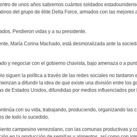
dentro de unos años sabremos cuántos soldados estadounidens
inos del grupo de élite Delta Force, armados con las mejores 
dos. Perdieron vidas y a su presidente.
gente, María Corina Machado, está desmoralizada ante la socie
do y negociar con el gobierno chavista, bajo amenaza o a punta
o siguen la política a través de las redes sociales no tardaron en
omienzan a difundir la idea de que existe una división entre los 
cas de Estados Unidos, difundidas por medios influenciados por 
ntinúa con su vida, trabajando, produciendo, organizando las
es de todo lo sucedido.
miento campesino venezolano, con las comunas productivas y c
ón en la producción de semillas y alimentos, así como con in