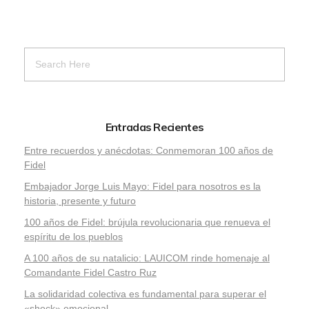
Entradas Recientes
Entre recuerdos y anécdotas: Conmemoran 100 años de
Fidel
Embajador Jorge Luis Mayo: Fidel para nosotros es la
historia, presente y futuro
100 años de Fidel: brújula revolucionaria que renueva el
espíritu de los pueblos
A 100 años de su natalicio: LAUICOM rinde homenaje al
Comandante Fidel Castro Ruz
La solidaridad colectiva es fundamental para superar el
«shock» emocional