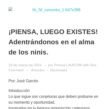
¡PIENSA, LUEGO EXISTES!
Adentrándonos en el alma
de los ninis.
19 de marzo de 2024
por
Prensa LAUICOM
with
One
Comment
Artículos
Nacionales
Por: José Garcés
Introducción
Lo que sigue son conjeturas que deben probarse en
su momento y oportunidad.
Inspirados en la famosa proposición cartesiana,