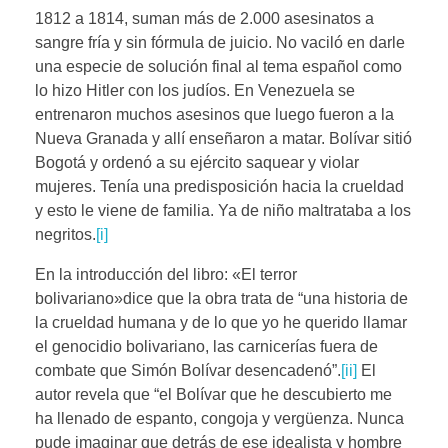
1812 a 1814, suman más de 2.000 asesinatos a
sangre fría y sin fórmula de juicio. No vaciló en darle
una especie de solución final al tema español como
lo hizo Hitler con los judíos. En Venezuela se
entrenaron muchos asesinos que luego fueron a la
Nueva Granada y allí enseñaron a matar. Bolívar sitió
Bogotá y ordenó a su ejército saquear y violar
mujeres. Tenía una predisposición hacia la crueldad
y esto le viene de familia. Ya de niño maltrataba a los
negritos.
[i]
En la introducción del libro: «El terror
bolivariano»dice que la obra trata de “una historia de
la crueldad humana y de lo que yo he querido llamar
el genocidio bolivariano, las carnicerías fuera de
combate que Simón Bolívar desencadenó”.
[ii]
El
autor revela que “el Bolívar que he descubierto me
ha llenado de espanto, congoja y vergüenza. Nunca
pude imaginar que detrás de ese idealista y hombre