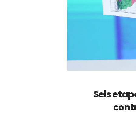
Seis etap
contr