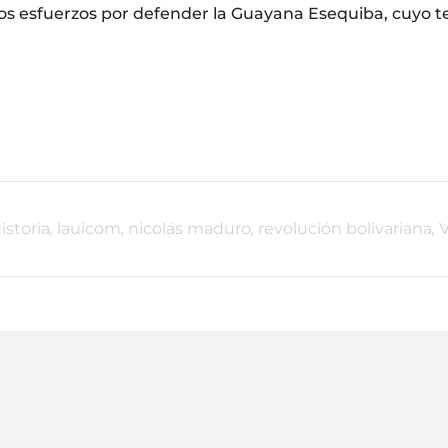
 los esfuerzos por defender la Guayana Esequiba, cuyo te
istoria
,
lauicom
,
nicolás maduro
,
revolución bolivariana
,