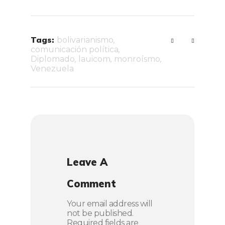
Tags:
bolivarianismo
,
comunicación política
,
Diplomado
,
lauicom
,
monroísmo
,
Venezuela
Leave A
Comment
Your email address will
not be published.
Required fields are