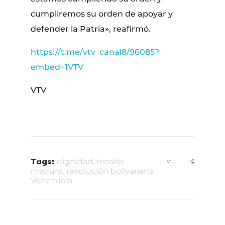
cumpliremos su orden de apoyar y
defender la Patria», reafirmó.
https://t.me/vtv_canal8/96085?
embed=1VTV
VTV
Tags:
dignidad
,
nicolás
maduro
,
revolución bolivariana
,
Venezuela