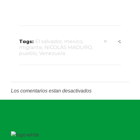
Tags:
El salvador
,
mexico
,
migrante
,
NICOLÁS MADURO
,
pueblo
,
Venezuela
Los comentarios estan desactivados