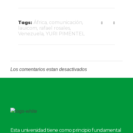
Tags:
África
,
comunicación
,
lauicom
,
rafael rosales
,
Venezuela
,
YURI PIMENTEL
Los comentarios estan desactivados
Esta universidad tiene como principio fundamental