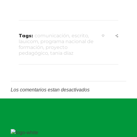
Tags:
comunicación
,
escrito
,
lauicom
,
programa nacional de
formación
,
proyecto
pedagógico
,
tania díaz
Los comentarios estan desactivados