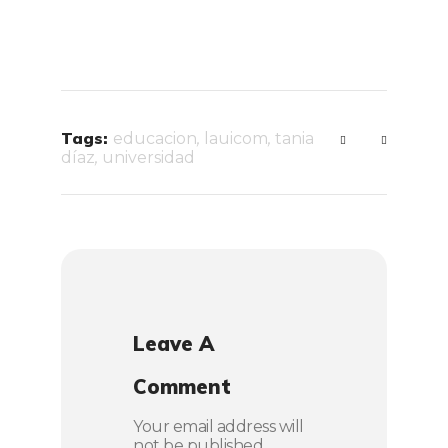
Tags:
educacion
,
lauicom
,
tania
díaz
,
universidad
Leave A
Comment
Your email address will
not be published.