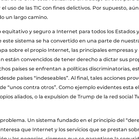
el uso de las TIC con fines delictivos. Por supuesto, 
ido un largo camino.
 equitativo y seguro a Internet para todos los Estados
e este sistema se ha convertido en una parte de nuestra
pa sobre el propio Internet, las principales empresas y
an están convencidos de tener derecho a dictar sus pr
hos países se enfrentan a políticas discriminatorias, 
 desde países “indeseables”. Al final, tales acciones pr
 de “unos contra otros”. Como ejemplo evidentes esta el
pios aliados, o la expulsion de Trump de la red social Twi
problema. Un sistema fundado en el principio del “der
 interesa que Internet y los servicios que se prestan so
ción y los negocios, siempre que se garanticen la segur