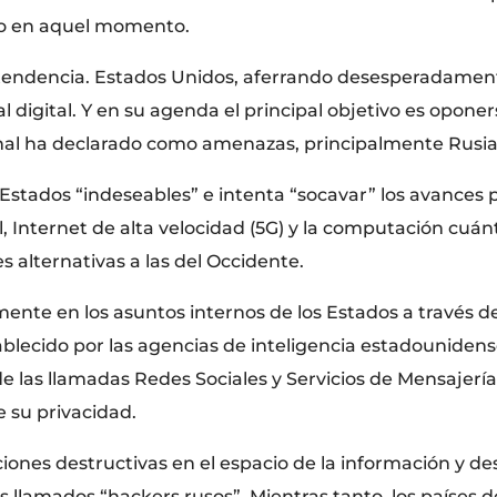
to en aquel momento.
na tendencia. Estados Unidos, aferrando desesperadame
 digital. Y en su agenda el principal objetivo es opon
nal ha declarado como amenazas, principalmente Rusia
Estados “indeseables” e intenta “socavar” los avances 
al, Internet de alta velocidad (5G) y la computación cuá
 alternativas a las del Occidente.
amente en los asuntos internos de los Estados a través d
ablecido por las agencias de inteligencia estadouniden
 de las llamadas Redes Sociales y Servicios de Mensajerí
 su privacidad.
iones destructivas en el espacio de la información y de
 llamados “hackers rusos”. Mientras tanto, los países